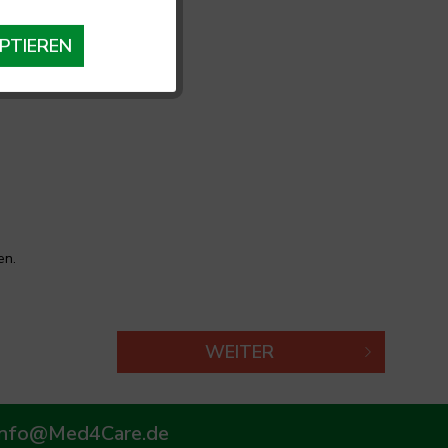
PTIEREN
en.
WEITER
info@Med4Care.de