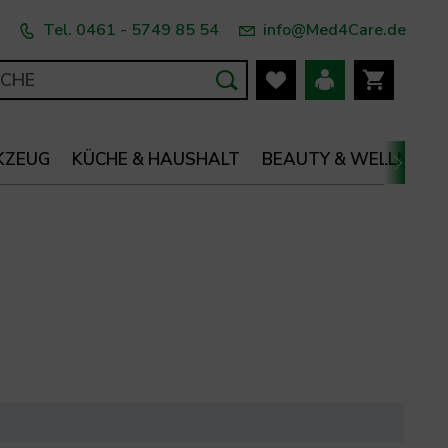
Tel. 0461 - 5749 85 54
info@Med4Care.de
KZEUG
KÜCHE & HAUSHALT
BEAUTY & WELLNESS
