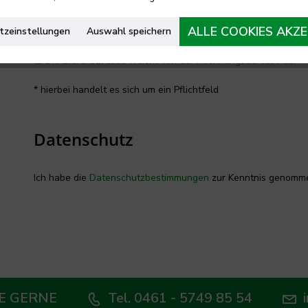
ALLE COOKIES AKZE
tzeinstellungen
Auswahl speichern
Die
Lieferadresse
weicht von der Rechnungsadresse ab.
* hierbei handelt es sich um ein Pflichtfeld
Datenschutz
Ich habe die
Datenschutzbestimmungen
zur Kenntnis genomm
E GERNE
Tel. 0461 - 5749 85 54