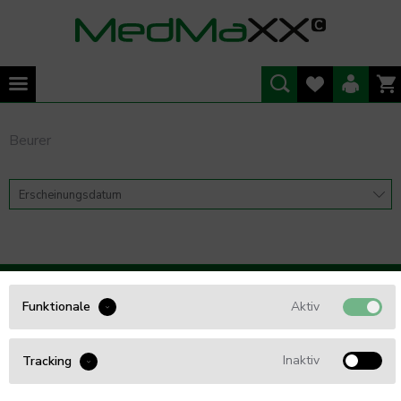
Beurer
WIR BERATEN SIE GERNE
Aktiv
Funktionale
Tel. 0461 - 5749 85 54
Inaktiv
Tracking
info@Med4Care.de