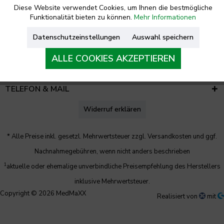
Diese Website verwendet Cookies, um Ihnen die bestmögliche
Funktionalität bieten zu können.
Mehr Informationen
RECHTLICHES
Datenschutzeinstellungen
Auswahl speichern
UNTERNEHMEN
ALLE COOKIES AKZEPTIEREN
KONTAKT
TELEFON & MAIL
Widerruf erklären
* Alle Preise inkl. gesetzl. Mehrwertsteuer zzgl.
Versandkosten
und ggf.
Nachnahmegebühren, wenn nicht anders beschrieben
1
aktuelle oder ehemalige unverbindliche Preisempfehlung des Herstellers
inklusive Mehrwertsteuer.
Copyright © 2026 MedMaXX
Realisiert von
mit