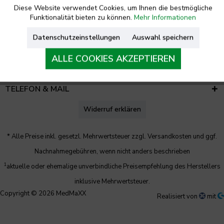
Diese Website verwendet Cookies, um Ihnen die bestmögliche
Funktionalität bieten zu können.
Mehr Informationen
RECHTLICHES
Datenschutzeinstellungen
Auswahl speichern
UNTERNEHMEN
ALLE COOKIES AKZEPTIEREN
KONTAKT
TELEFON & MAIL
Widerruf erklären
* Alle Preise inkl. gesetzl. Mehrwertsteuer zzgl.
Versandkosten
und ggf.
Nachnahmegebühren, wenn nicht anders beschrieben
1
aktuelle oder ehemalige unverbindliche Preisempfehlung des Herstellers
inklusive Mehrwertsteuer.
Copyright © 2026 MedMaXX
Realisiert von
mit