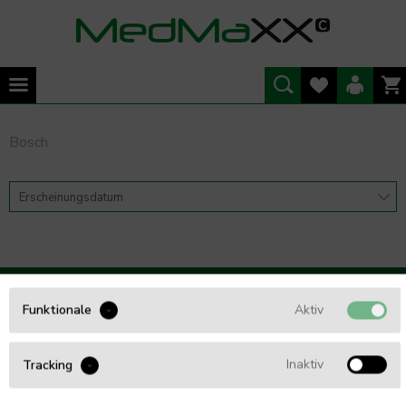
Bosch
WIR BERATEN SIE GERNE
Aktiv
Funktionale
Tel. 0461 - 5749 85 54
Inaktiv
Tracking
info@Med4Care.de