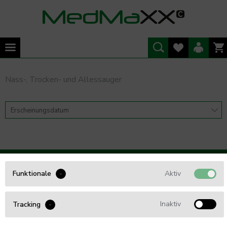
Nass-, Trocken- und Allessauger
WIR BERATEN SIE GERNE
Aktiv
Funktionale
Tel. 0461 - 5749 85 54
Inaktiv
Tracking
info@Med4Care.de