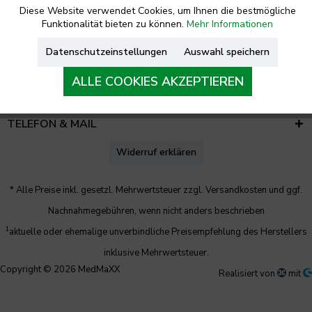
Diese Website verwendet Cookies, um Ihnen die bestmögliche
Funktionalität bieten zu können.
Mehr Informationen
RECHTLICHES
Datenschutzeinstellungen
Auswahl speichern
UNTERNEHMEN
ALLE COOKIES AKZEPTIEREN
KONTAKT
TELEFON & MAIL
Widerruf erklären
* Alle Preise inkl. gesetzl. Mehrwertsteuer zzgl.
Versandkosten
und ggf.
Nachnahmegebühren, wenn nicht anders beschrieben
1
aktuelle oder ehemalige unverbindliche Preisempfehlung des Herstellers
inklusive Mehrwertsteuer.
Copyright © 2026 MedMaXX
Realisiert von
mit