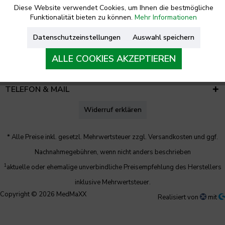
Diese Website verwendet Cookies, um Ihnen die bestmögliche
Funktionalität bieten zu können.
Mehr Informationen
RECHTLICHES
Datenschutzeinstellungen
Auswahl speichern
UNTERNEHMEN
ALLE COOKIES AKZEPTIEREN
KONTAKT
TELEFON & MAIL
Widerruf erklären
* Alle Preise inkl. gesetzl. Mehrwertsteuer zzgl.
Versandkosten
und ggf.
Nachnahmegebühren, wenn nicht anders beschrieben
1
aktuelle oder ehemalige unverbindliche Preisempfehlung des Herstellers
inklusive Mehrwertsteuer.
Copyright © 2026 MedMaXX
Realisiert von
mit