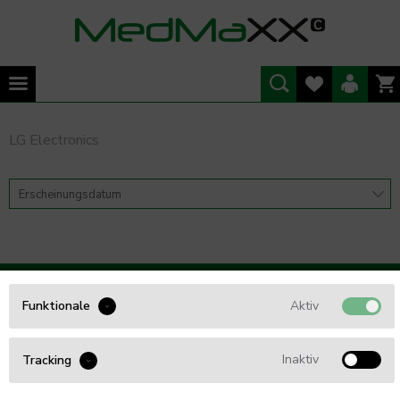
LG Electronics
WIR BERATEN SIE GERNE
Aktiv
Funktionale
Tel. 0461 - 5749 85 54
Inaktiv
Tracking
info@Med4Care.de