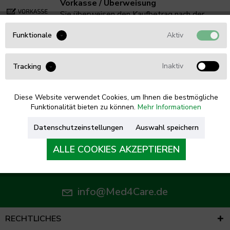
Vorkasse / Überweisung
Sie überweisen den Kaufbetrag nach der
Bestellung direkt auf unser Konto und wir
Aktiv
Funktionale
versenden die Ware sofort nach
Zahlungseingang. Im Rahmen der
Bestellabwicklung teilen wir Ihnen unsere
Inaktiv
Tracking
Bankverbindung sowie den
Überweisungszweck gesondert per E-Mail
mit.
Diese Website verwendet Cookies, um Ihnen die bestmögliche
Funktionalität bieten zu können.
Mehr Informationen
Datenschutzeinstellungen
Auswahl speichern
WIR BERATEN SIE GERNE
ALLE COOKIES AKZEPTIEREN
Tel. 0461 - 5749 85 54
info@Med4Care.de
RECHTLICHES