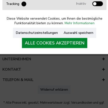
Inaktiv
Tracking
WIR BERATEN SIE GERNE
Diese Website verwendet Cookies, um Ihnen die bestmögliche
Tel. 0461 - 5749 85 54
Funktionalität bieten zu können.
Mehr Informationen
Datenschutzeinstellungen
Auswahl speichern
info@Med4Care.de
ALLE COOKIES AKZEPTIEREN
RECHTLICHES
UNTERNEHMEN
KONTAKT
TELEFON & MAIL
Widerruf erklären
* Alle Preise inkl. gesetzl. Mehrwertsteuer zzgl.
Versandkosten
und ggf.