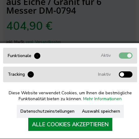
aus Eiche / Granit für 6
Messer DM-0794
404,90 €
inkl. MwSt.
zzgl. Versandkosten
Sofort versandfertig, Lieferzeit 1-3 Werktage
Aktiv
Funktionale
Artikel-Nr.:
91376941
IN DEN
WARENKORB
Inaktiv
Tracking
Merken
Fragen zum Artikel?
Diese Website verwendet Cookies, um Ihnen die bestmögliche
Funktionalität bieten zu können.
Mehr Informationen
Produktbeschreibung
Datenschutzeinstellungen
Auswahl speichern
Der Kai Shun Messerblock - hochgradig qualitativ Eine
praktische und optisch reizvolle...
mehr
ALLE COOKIES AKZEPTIEREN