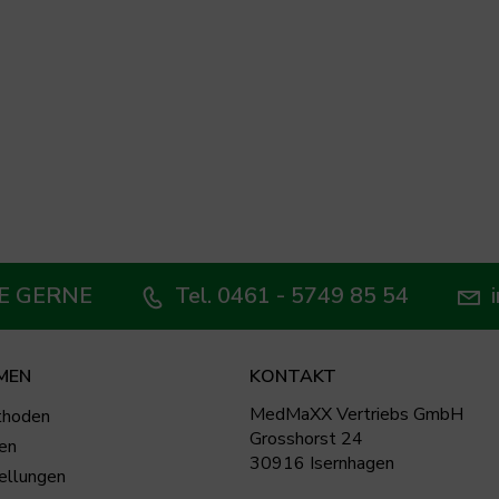
E GERNE
Tel. 0461 - 5749 85 54
MEN
KONTAKT
MedMaXX Vertriebs GmbH
thoden
Grosshorst 24
en
30916 Isernhagen
ellungen