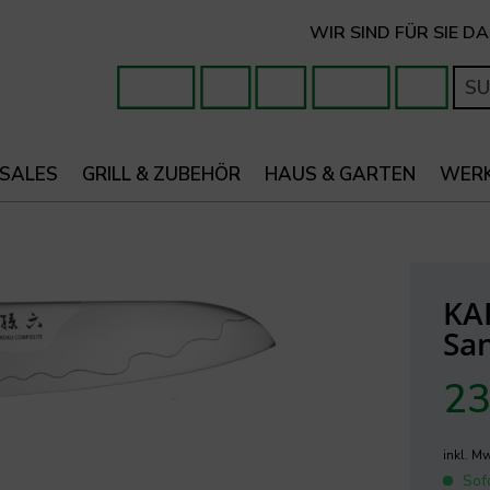
WIR SIND FÜR SIE DA
 SALES
GRILL & ZUBEHÖR
HAUS & GARTEN
WER
KA
Sa
23
inkl. M
Sofo