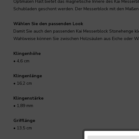
Optimalen Halt bietet das magnetische Innere des Kai Messerb
Schubladen geschont werden. Der Messerblock mit den Maßen 30 
Wählen Sie den passenden Look
Damit Sie auch den passenden Kai Messerblock Stonehenge klein
Wahlweise können Sie zwischen Holzsäulen aus Eiche oder Wal
Klingenhöhe
• 4,6 cm
Klingenlänge
• 16,2 cm
Klingenstärke
• 1,89 mm
Grifflänge
• 13,5 cm