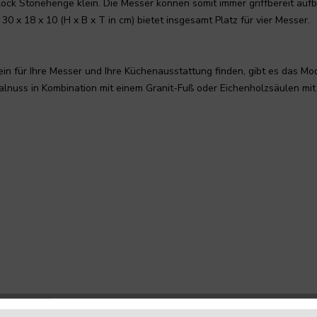
lock Stonehenge klein. Die Messer können somit immer griffbereit au
x 18 x 10 (H x B x T in cm) bietet insgesamt Platz für vier Messer.
 für Ihre Messer und Ihre Küchenausstattung finden, gibt es das Mode
nuss in Kombination mit einem Granit-Fuß oder Eichenholzsäulen mit 