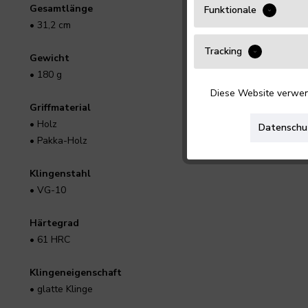
Gesamtlänge
Funktionale
• 31,2 cm
Tracking
Gewicht
• 180 g
Diese Website verwend
Griffmaterial
• Holz
Datenschu
• Pakka-Holz
Klingenstahl
• VG-10
Härtegrad
• 61 HRC
Klingeneigenschaft
• glatte Klinge