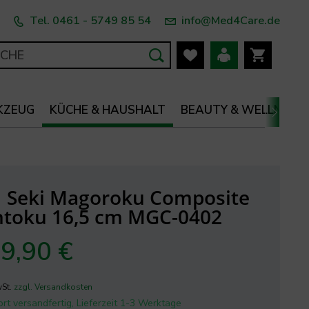
Tel. 0461 - 5749 85 54
info@Med4Care.de
KZEUG
KÜCHE & HAUSHALT
BEAUTY & WELLNESS

I Seki Magoroku Composite
ntoku 16,5 cm MGC-0402
9,90 €
wSt.
zzgl. Versandkosten
rt versandfertig, Lieferzeit 1-3 Werktage