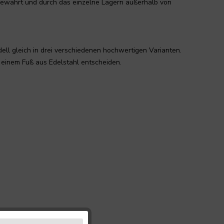
fbewahrt und durch das einzelne Lagern außerhalb von
ll gleich in drei verschiedenen hochwertigen Varianten.
einem Fuß aus Edelstahl entscheiden.