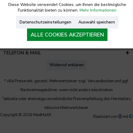
Diese Website verwendet Cookies, um Ihnen die bestmögliche
Funktionalität bieten zu können.
Mehr Informationen
RECHTLICHES
Datenschutzeinstellungen
Auswahl speichern
UNTERNEHMEN
ALLE COOKIES AKZEPTIEREN
KONTAKT
TELEFON & MAIL
Widerruf erklären
* Alle Preise inkl. gesetzl. Mehrwertsteuer zzgl.
Versandkosten
und ggf.
Nachnahmegebühren, wenn nicht anders beschrieben
1
aktuelle oder ehemalige unverbindliche Preisempfehlung des Herstellers
inklusive Mehrwertsteuer.
Copyright © 2026 MedMaXX
Realisiert von
mit