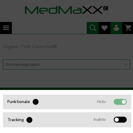
Original-Profi Collection®
WIR BERATEN SIE GERNE
Aktiv
Funktionale
Tel. 0461 - 5749 85 54
Inaktiv
Tracking
info@Med4Care.de