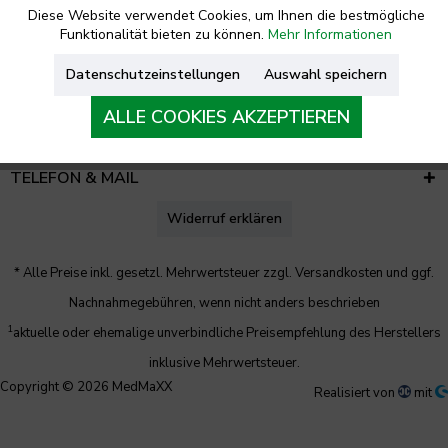
Diese Website verwendet Cookies, um Ihnen die bestmögliche
Funktionalität bieten zu können.
Mehr Informationen
RECHTLICHES
Datenschutzeinstellungen
Auswahl speichern
UNTERNEHMEN
ALLE COOKIES AKZEPTIEREN
KONTAKT
TELEFON & MAIL
Widerruf erklären
* Alle Preise inkl. gesetzl. Mehrwertsteuer zzgl.
Versandkosten
und ggf.
Nachnahmegebühren, wenn nicht anders beschrieben
1
aktuelle oder ehemalige unverbindliche Preisempfehlung des Herstellers
inklusive Mehrwertsteuer.
Copyright © 2026 MedMaXX
Realisiert von
mit