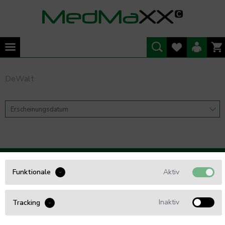
DeWalt
WIR BERATEN SIE GERNE
Aktiv
Funktionale
Tel. 0461 - 5749 85 54
Inaktiv
Tracking
info@Med4Care.de