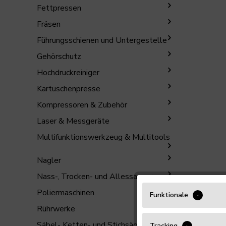
Fettpressen
Fräsen
Führungsschienen und Untergestelle
Gehörschutz
Hochdruckreiniger
Kartuschenpresse
Kompressoren & Zubehör
Laser & Messgeräte
Multifunktionswerkzeug & Multitools
Nagler
Nass-, Trocken- und Allessauger
Poliermaschinen
Funktionale
Rührwerke
Säbel- Ketten- und Stichsägen
Tracking