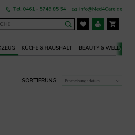
Tel. 0461 - 5749 85 54
info@Med4Care.de
KZEUG
KÜCHE & HAUSHALT
BEAUTY & WELLNESS

SORTIERUNG: