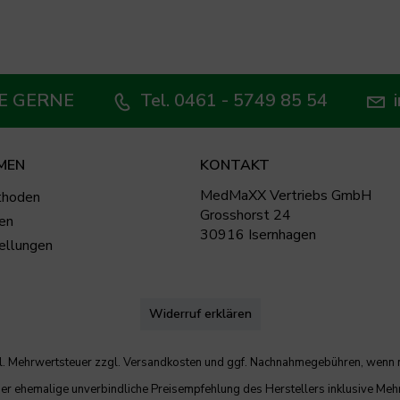
E GERNE
Tel. 0461 - 5749 85 54
MEN
KONTAKT
MedMaXX Vertriebs GmbH
thoden
Grosshorst 24
en
30916 Isernhagen
ellungen
Widerruf erklären
tzl. Mehrwertsteuer zzgl.
Versandkosten
und ggf. Nachnahmegebühren, wenn n
der ehemalige unverbindliche Preisempfehlung des Herstellers inklusive Meh