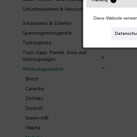
Schleifmaschinen & Heissluftgebläse
Diese Website verwend
Solarpanels & Zubehör
Spannungsmessgeräte
Datenschu
Tackergeräte
Tisch, Kapp, Paneel, Kreis und
Gehrungssägen
Werkzeugzubehör
Bosch
Caramba
DeWalt
Duracell
Green>it®
Makita